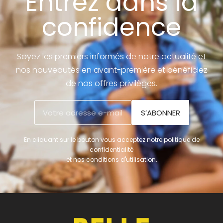
Entrez dans la
confidence
Soyez les premiers informés de notre actualité et
nos nouveautés en avant-première et bénéficiez
de nos offres privilèges.
S’ABONNER
En cliquant sur le bouton vous acceptez notre politique de
confidentialité
et nos conditions d'utilisation.