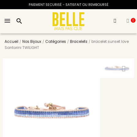
PAIEMENT SECURISÉ - SATISFAIT OU REMBOURSÉ
search
0
Accueil
Nos Bijoux
Catégories
Bracelets
bracelet sunset love
Santorini TWILIGHT