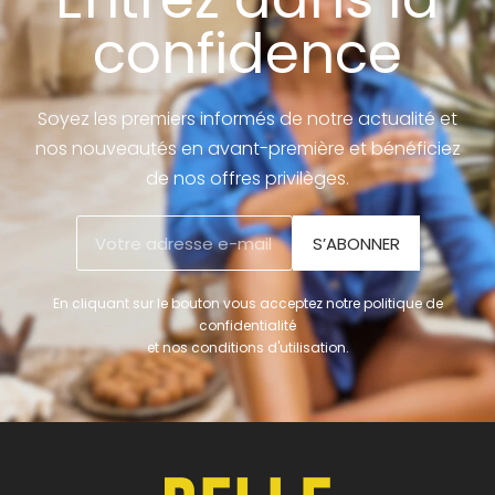
confidence
Soyez les premiers informés de notre actualité et
nos nouveautés en avant-première et bénéficiez
de nos offres privilèges.
S’ABONNER
En cliquant sur le bouton vous acceptez notre politique de
confidentialité
et nos conditions d'utilisation.