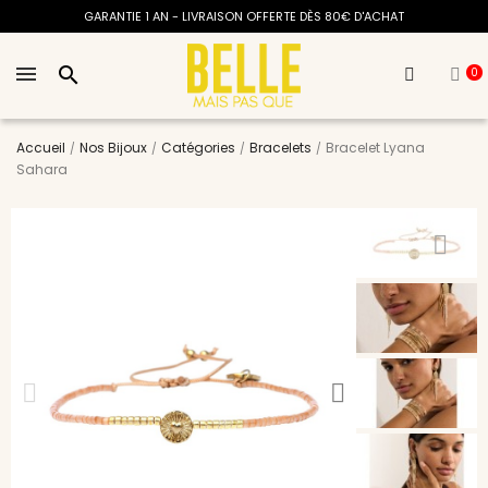
GARANTIE 1 AN - LIVRAISON OFFERTE DÈS 80€ D'ACHAT
search
0
Accueil
Nos Bijoux
Catégories
Bracelets
Bracelet Lyana
Sahara