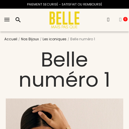
PAIEMENT SECURISÉ - SATISFAIT OU REMBOURSÉ
search
0
Accueil
Nos Bijoux
Les iconiques
Belle numéro 1
Belle
numéro 1