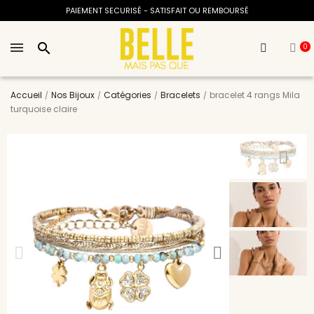
PAIEMENT SECURISÉ - SATISFAIT OU REMBOURSÉ
search
0
Accueil
Nos Bijoux
Catégories
Bracelets
bracelet 4 rangs Mila
turquoise claire