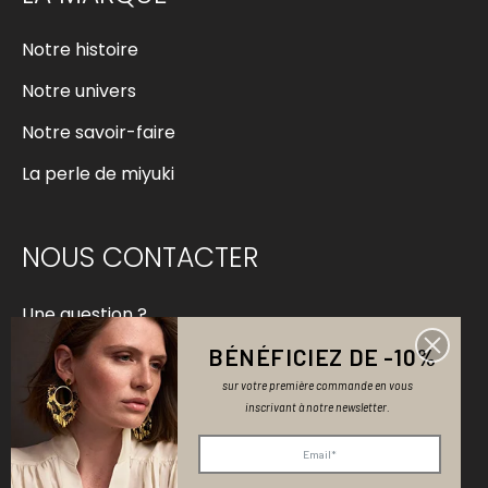
Notre histoire
Notre univers
Notre savoir-faire
La perle de miyuki
NOUS CONTACTER
Une question ?
BÉNÉFICIEZ DE -10%
contact@bellemaispasque.com
sur votre première commande en vous
Devenir revendeur
inscrivant à notre newsletter.