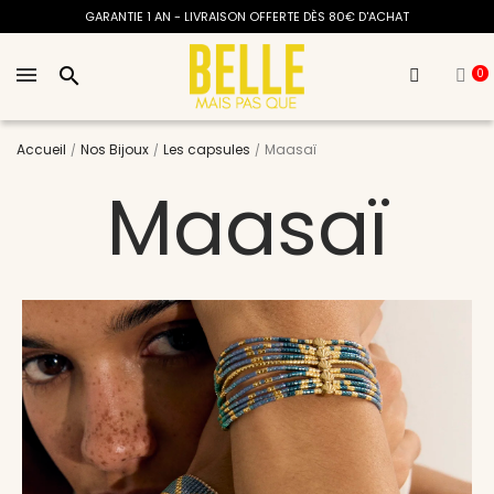
GARANTIE 1 AN - LIVRAISON OFFERTE DÈS 80€ D'ACHAT
search
0
Accueil
Nos Bijoux
Les capsules
Maasaï
Maasaï