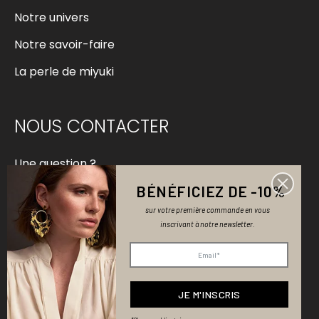
Notre univers
Notre savoir-faire
La perle de miyuki
NOUS CONTACTER
Une question ?
BÉNÉFICIEZ DE -10%
contact@bellemaispasque.com
sur votre première commande en vous
Devenir revendeur
inscrivant à notre newsletter.
Mentions légales
Politique de confidentialité & cookies