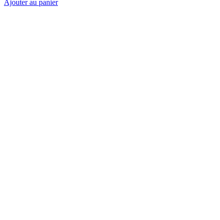
Bracelet Lyana Tulum
25,00 €
Ajouter au panier