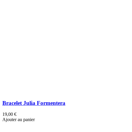
Bracelet Anamé jungle Bali Lucky belle Talisman
bonheur
35,00 €
Ajouter au panier