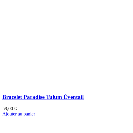
Bracelet 2 tours Rim color rubis
49,00 €
Ajouter au panier
Bracelet Joy jungle Bali
39,00 €
Ajouter au panier
Bracelet Clémence blue Maldives
49,00 €
Ajouter au panier
Bracelet Charly Verde di positano
59,00 €
Ajouter au panier