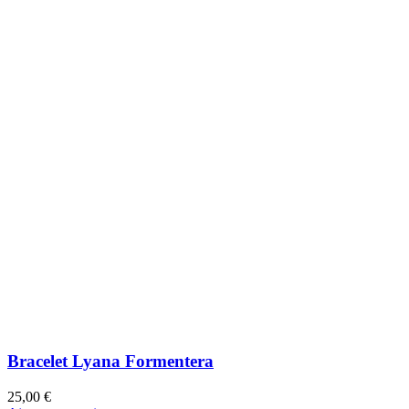
Bracelet élastique 5 tours Gabrielle turquoise
blanche
89,00 €
Ajouter au panier