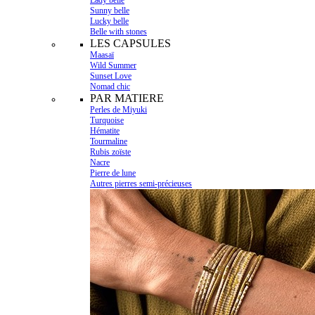
Lady belle
Sunny belle
Lucky belle
Belle with stones
LES CAPSULES
Maasaï
Wild Summer
Sunset Love
Nomad chic
PAR MATIERE
Perles de Miyuki
Turquoise
Hématite
Tourmaline
Rubis zoïste
Nacre
Pierre de lune
Autres pierres semi-précieuses