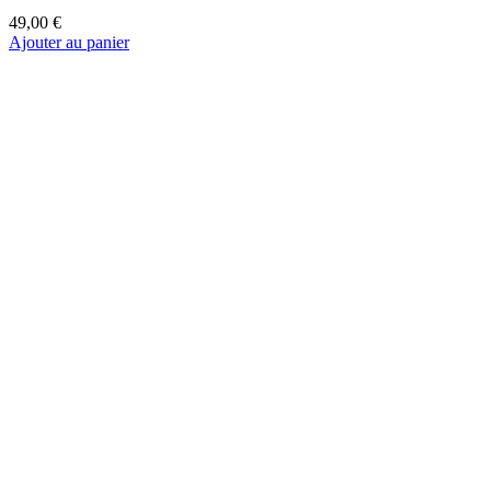
Bracelet Anamé Sahara Wild summer Éventail
49,00 €
Ajouter au panier