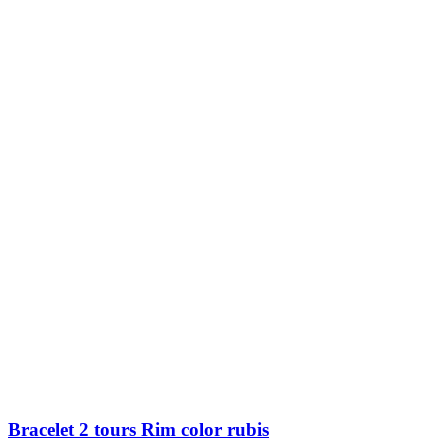
Bracelet Lyana Formentera
25,00 €
Ajouter au panier
Bracelet Romy Santorini
35,00 €
Ajouter au panier