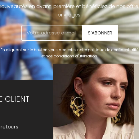
nouveautés en avant-première et bénéficiez de nos offre
privilèges.
S’ABONNER
En cliquant sur le bouton vous acceptez notre politique de confidentialité
et nos conditions d'utilisation.
E CLIENT
LA MARQUE
Notre histoire
 retours
Notre univers
Notre savoir-faire