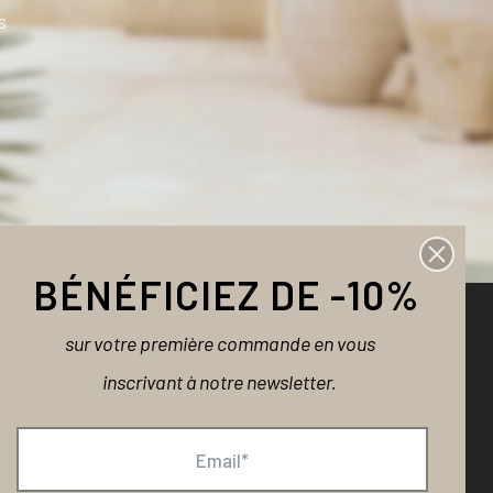
s
BÉNÉFICIEZ DE -10%
sur votre première commande en vous
NOUS CONTACTER
inscrivant à notre newsletter.
Une question ?
contact@bellemaispasque.com