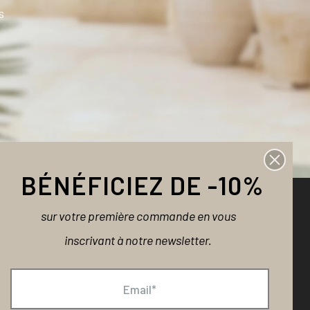
s
BÉNÉFICIEZ DE -10%
sur votre première commande en vous
NOUS CONTACTER
inscrivant à notre newsletter.
Une question ?
contact@bellemaispasque.com