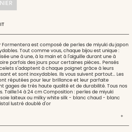
NIER
IT
y Formentera est composé de perles de miyuki du japon
ydables. Tout comme vous, chaque bijou est unique :
sée une à une, à la main et à l'aiguille durant une à
voire parfois des jours pour certaines pièces.. Pensés
acelets s'adaptent à chaque poignet grâce à leurs
ssant et sont inoxydables. Ils vous suivent partout... Les
ont réputées pour leur brillance et leur parfaite
ont gages de très haute qualité et de durabilité. Tous nos
s. Taille:14 à 24 cm Composition : perles de miyuki
soie laiteux ou milky white silk - blanc chaud - blanc
stal lustré doublé d'or