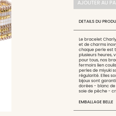
AJOUTER AU PA
DETAILS DU PRODU
Le bracelet Charl
et de charms inox
chaque perle est ti
plusieurs heures, 
pour tous, nos br
fermoirs lien couli
perles de miyuki s
régularité. Elles s
bijoux sont garanti
dorées - blanc de 
soie de pêche - cri
EMBALLAGE BELLE