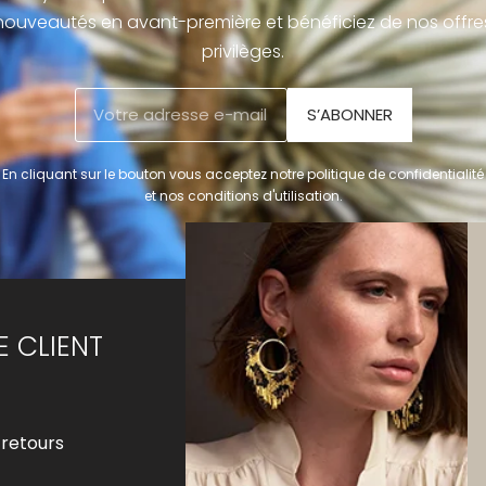
nouveautés en avant-première et bénéficiez de nos offre
privilèges.
S’ABONNER
En cliquant sur le bouton vous acceptez notre politique de confidentialité
et nos conditions d'utilisation.
E CLIENT
LA MARQUE
Notre histoire
 retours
Notre univers
Notre savoir-faire