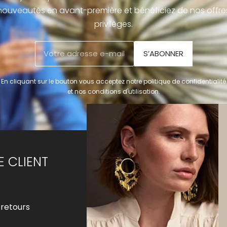
nouveautés en avant-première et bénéficiez de nos offre
privilèges.
S’ABONNER
En cliquant sur le bouton vous acceptez notre politique de confidentialité
et nos conditions d'utilisation.
E CLIENT
LA MARQUE
Notre histoire
 retours
Notre univers
Notre savoir-faire