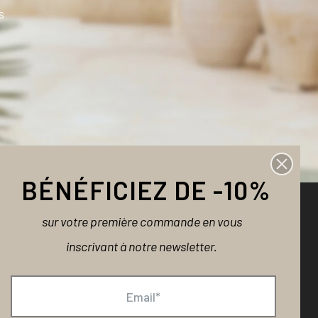
s
BÉNÉFICIEZ DE -10%
sur votre première commande en vous
NOUS CONTACTER
inscrivant à notre newsletter.
Une question ?
contact@bellemaispasque.com