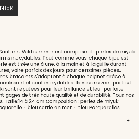
NIER
IT
 Santorini Wild summer est composé de perles de miyuki
arms inoxydables. Tout comme vous, chaque bijou est
le est tisée une à une, à la main et à l'aiguille durant
res, voire parfois des jours pour certaines pièces..
 nos bracelets s'adaptent à chaque poignet grâce à
 coulissant et sont inoxydables. Ils vous suivent partout...
ki sont réputées pour leur brillance et leur parfaite
ont gages de très haute qualité et de durabilité. Tous nos
s. Taille:14 à 24 cm Composition : perles de miyuki
 aquarelle - bleu sortie en mer - bleu Porquerolles