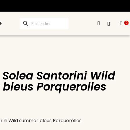
search
E
0
 Solea Santorini Wild
bleus Porquerolles
rini Wild summer bleus Porquerolles