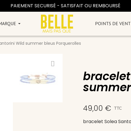
PAIEMENT SECURISÉ - SATISFAIT OU REMBOURSÉ
 MARQUE
POINTS DE VENT
antorini Wild summer bleus Porquerolles
bracelet
summer 
49,00 €
TTC
bracelet Solea Santo