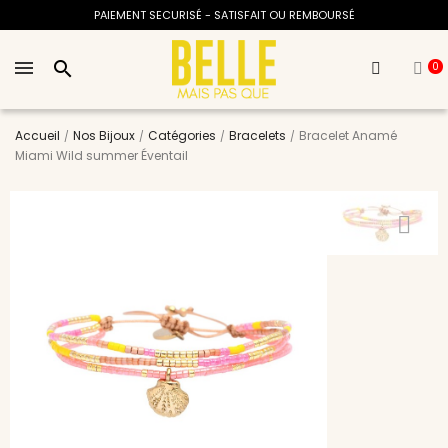
PAIEMENT SECURISÉ - SATISFAIT OU REMBOURSÉ
search
0
Accueil
Nos Bijoux
Catégories
Bracelets
Bracelet Anamé
Miami Wild summer Éventail