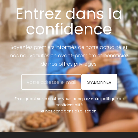
Entrez dans la
confidence
Soyez les premiers informés de notre actualité et
nos nouveautés en avant-première et bénéficiez
de nos offres privilèges.
S’ABONNER
En cliquant sur le bouton vous acceptez notre politique de
confidentialité
et nos conditions d'utilisation.